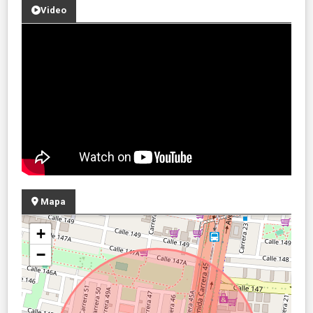
Video
Mapa
+
−