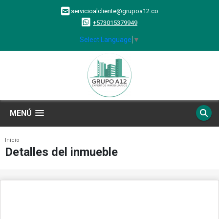
servicioalcliente@grupoa12.co
+573015379949
Select Language
▼
MENÚ
Inicio
Detalles del inmueble