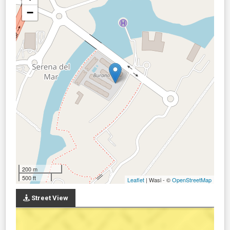
−
200 m
500 ft
Leaflet
| Wasi - ©
OpenStreetMap
Street View