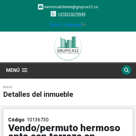
servicioalcliente@grupoa12.co
+573015379949
Select Language
▼
MENÚ
Inicio
Detalles del inmueble
Código
. 10136730
Vendo/permuto hermoso