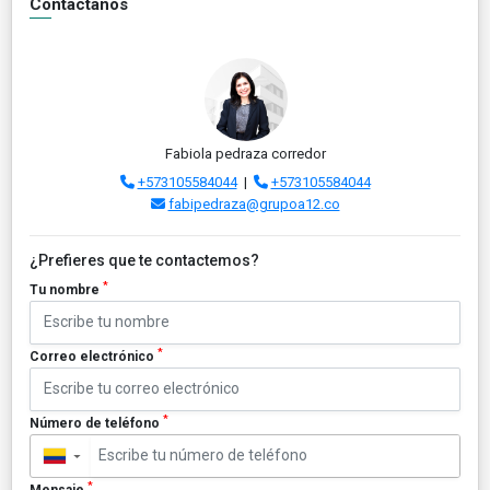
Contáctanos
Fabiola pedraza corredor
+573105584044
|
+573105584044
fabipedraza@grupoa12.co
¿Prefieres que te contactemos?
*
Tu nombre
*
Correo electrónico
*
Número de teléfono
▼
*
Mensaje