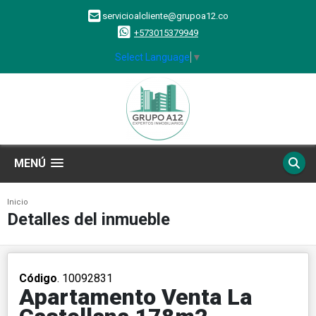
servicioalcliente@grupoa12.co
+573015379949
Select Language
▼
MENÚ
Inicio
Detalles del inmueble
Código
. 10092831
Apartamento Venta La