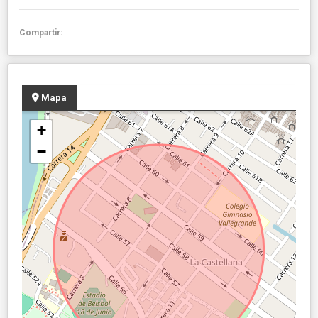
Compartir:
Mapa
+
−