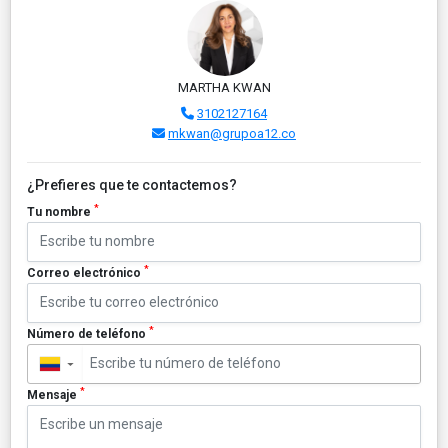
MARTHA KWAN
3102127164
mkwan@grupoa12.co
¿Prefieres que te contactemos?
*
Tu nombre
*
Correo electrónico
*
Número de teléfono
▼
*
Mensaje