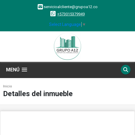
servicioalcliente@grupoa12.co
+573015379949
Select Language
▼
MENÚ
Inicio
Detalles del inmueble