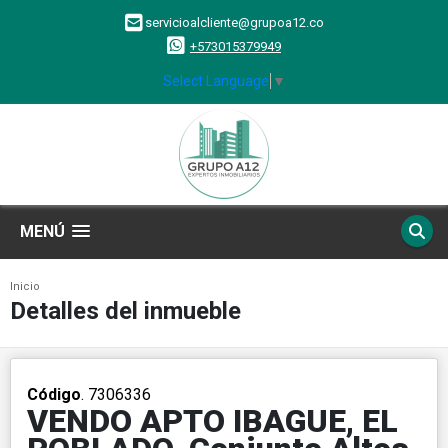
servicioalcliente@grupoa12.co
+573015379949
Select Language
▼
MENÚ
Inicio
Detalles del inmueble
Código
. 7306336
VENDO APTO IBAGUE, EL