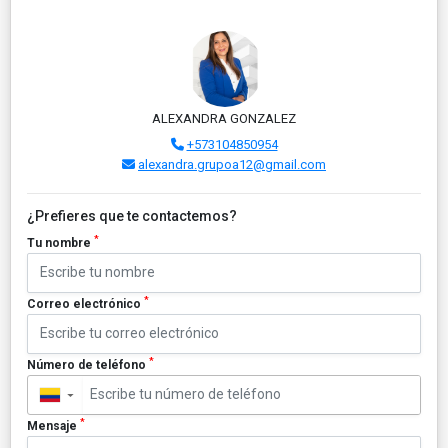
ALEXANDRA GONZALEZ
+573104850954
alexandra.grupoa12@gmail.com
¿Prefieres que te contactemos?
*
Tu nombre
*
Correo electrónico
*
Número de teléfono
▼
*
Mensaje