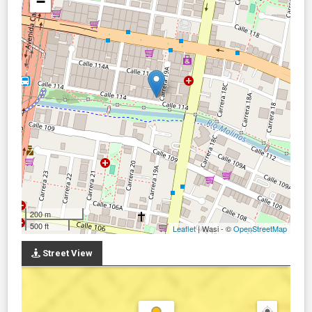
−
200 m
500 ft
Leaflet
| Wasi - ©
OpenStreetMap
Street View