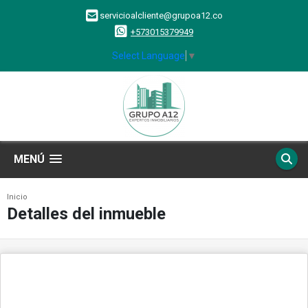
servicioalcliente@grupoa12.co
+573015379949
Select Language
▼
MENÚ
Inicio
Detalles del inmueble