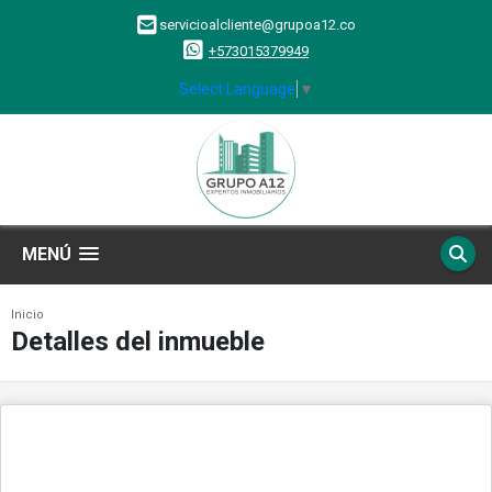
servicioalcliente@grupoa12.co
+573015379949
Select Language
▼
MENÚ
Inicio
Detalles del inmueble