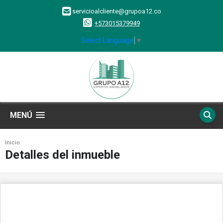
servicioalcliente@grupoa12.co
+573015379949
Select Language
▼
MENÚ
Inicio
Detalles del inmueble