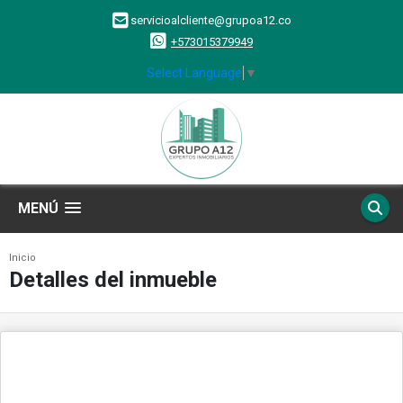
servicioalcliente@grupoa12.co
+573015379949
Select Language
▼
MENÚ
Inicio
Detalles del inmueble