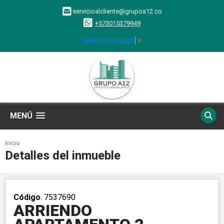
servicioalcliente@grupoa12.co
+573015379949
Select Language
▼
MENÚ
Inicio
Detalles del inmueble
Código
. 7537690
ARRIENDO