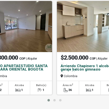
300.000
$2.500.000
COP
| Alquiler
COP
| Alquiler
O APARTAESTUDIO SANTA
Arriendo Chapinero 1 alcob
ARA ORIENTAL BOGOTA
garaje balcón gimnasio
Coworking
mbia
Colombia
2
2
m
Alcoba
Baño(s)
Área m
Alcoba
B
2
1
1
36
1