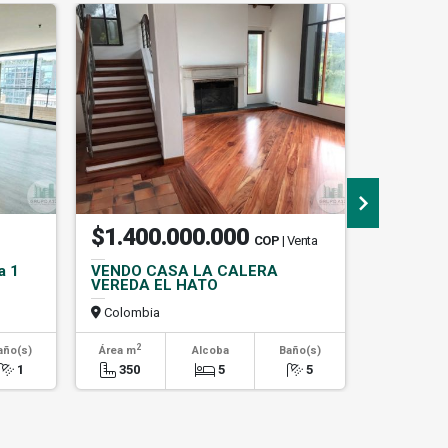
CABRERA
$1.400.000.000
$7.45
COP
| Venta
a 1
VENDO CASA LA CALERA
ARRIEN
VEREDA EL HATO
AMOBLAD
Colombia
Colombi
2
2
año(s)
Área m
Alcoba
Baño(s)
Área m
1
350
5
5
107