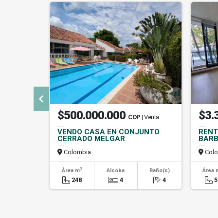
$500.000.000
$3.
COP
| Venta
VENDO CASA EN CONJUNTO
RENT
CERRADO MELGAR
BARB
Colombia
Colo
2
Área m
Alcoba
Baño(s)
Área 
248
4
4
5