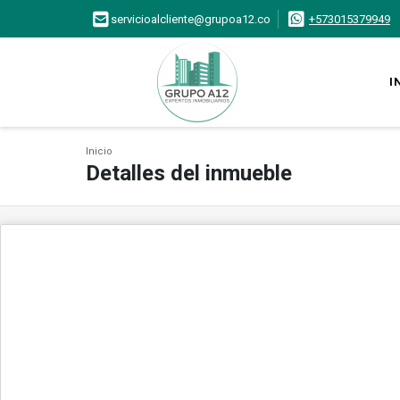
servicioalcliente@grupoa12.co
+573015379949
I
Inicio
Detalles del inmueble