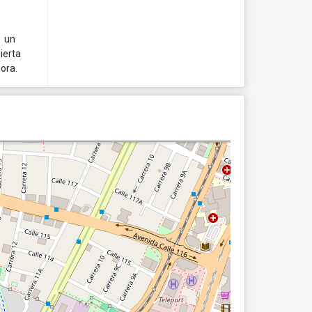
, un
ierta
Mora.