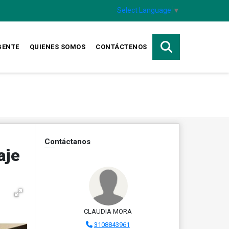
Select Language
▼
GENTE
QUIENES SOMOS
CONTÁCTENOS
Contáctanos
aje
CLAUDIA MORA
3108843961