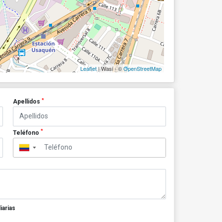
Leaflet
| Wasi - ©
OpenStreetMap
*
Apellidos
*
Teléfono
▼
iarias