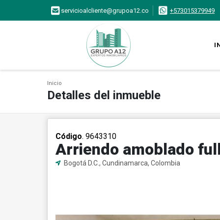
servicioalcliente@grupoa12.co
+573015379949
I
Inicio
Detalles del inmueble
Código
. 9643310
Arriendo amoblado full
Bogotá D.C., Cundinamarca, Colombia