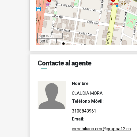
200 m
500 ft
Contacte al agente
Nombre:
CLAUDIA MORA
Teléfono Móvil:
3108843961
Email:
inmobiliaria.cmr@grupoa12.co