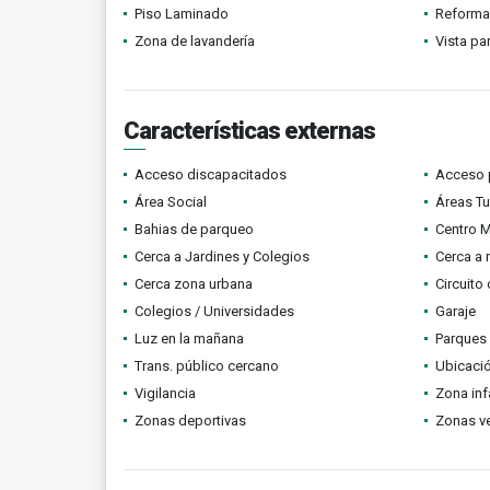
Piso Laminado
Reform
Zona de lavandería
Vista p
Características externas
Acceso discapacitados
Acceso 
Área Social
Áreas Tu
Bahias de parqueo
Centro 
Cerca a Jardines y Colegios
Cerca a 
Cerca zona urbana
Circuito
Colegios / Universidades
Garaje
Luz en la mañana
Parques
Trans. público cercano
Ubicació
Vigilancia
Zona infa
Zonas deportivas
Zonas v