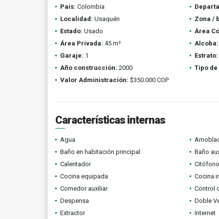
País:
Colombia
Depart
Localidad:
Usaquén
Zona / 
Estado:
Usado
Área Co
Área Privada:
45 m²
Alcoba:
Garaje:
1
Estrato:
Año construcción:
2000
Tipo de
Valor Administración:
$350.000 COP
Características internas
Agua
Amobla
Baño en habitación principal
Baño aux
Calentador
Citófono
Cocina equipada
Cocina i
Comedor auxiliar
Control 
Despensa
Doble V
Extractor
Internet