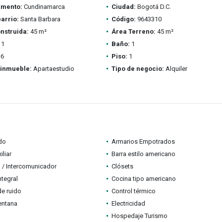
amento:
Cundinamarca
Ciudad:
Bogotá D.C.
barrio:
Santa Barbara
Código:
9643310
nstruida:
45 m²
Área Terreno:
45 m²
1
Baño:
1
6
Piso:
1
 inmueble:
Apartaestudio
Tipo de negocio:
Alquiler
do
Armarios Empotrados
iliar
Barra estilo americano
 / Intercomunicador
Clósets
ntegral
Cocina tipo americano
de ruido
Control térmico
entana
Electricidad
Hospedaje Turismo