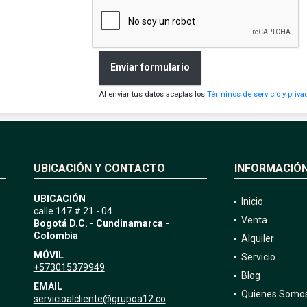
Enviar formulario
Al enviar tus datos aceptas los
Términos de servicio y priva
UBICACIÓN Y CONTACTO
INFORMACIÓ
UBICACIÓN
Inicio
calle 147 # 21 - 04
Venta
Bogotá D.C. - Cundinamarca -
Colombia
Alquiler
MÓVIL
Servicio
+573015379949
Blog
EMAIL
Quienes Somo
servicioalcliente@grupoa12.co