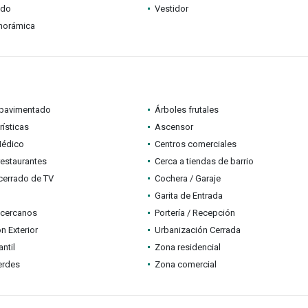
ado
Vestidor
anorámica
pavimentado
Árboles frutales
rísticas
Ascensor
Médico
Centros comerciales
restaurantes
Cerca a tiendas de barrio
 cerrado de TV
Cochera / Garaje
Garita de Entrada
 cercanos
Portería / Recepción
n Exterior
Urbanización Cerrada
ntil
Zona residencial
erdes
Zona comercial